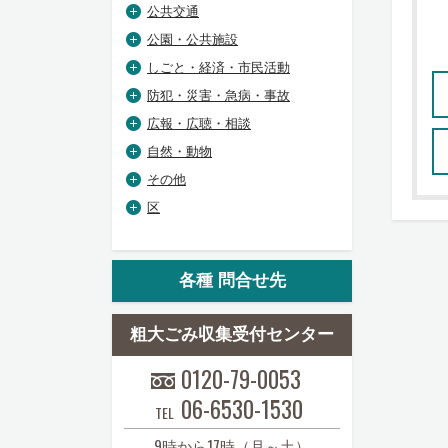
公共交通
公園・公共施設
しごと・経済・市民活動
防犯・災害・急病・事故
広報・広聴・相談
自然・動物
その他
区
各種 問合せ先
粗大ごみ収集受付センター
0120-79-0053
06-6530-1530
TEL
9時から17時（月～土）