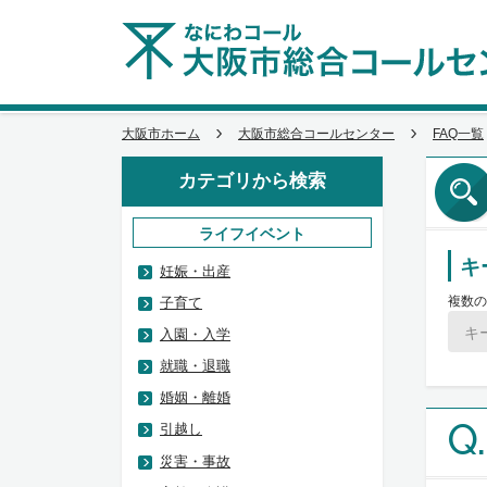
大阪市ホーム
大阪市総合コールセンター
FAQ一覧
カテゴリから検索
ライフイベント
キ
妊娠・出産
複数の
子育て
入園・入学
就職・退職
婚姻・離婚
Q.
引越し
災害・事故