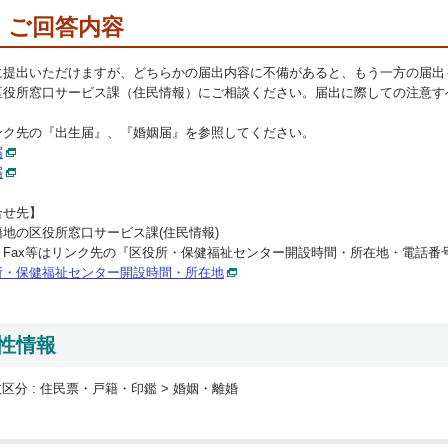
ご回答内容
に提出いただけますが、どちらかの届出内容に不備があると、もう一方の届出
区役所窓口サービス課（住民情報）にご相談ください。届出に際しての注意す
ンク先の『出生届』、『婚姻届』を参照してください。
届
届
合せ先】
籍地の区役所窓口サービス課(住民情報)
、Fax等はリンク先の『区役所・保健福祉センター開設時間・所在地・電話番
所・保健福祉センター開設時間・所在地
性情報
区分 :
住民票・戸籍・印鑑 > 婚姻・離婚