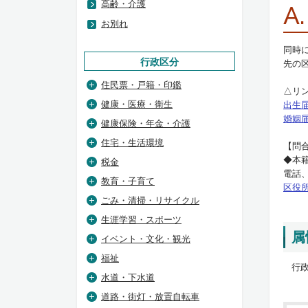
高齢・介護
A.
お別れ
同時
行政区分
先の
住民票・戸籍・印鑑
△リ
健康・医療・衛生
出生
婚姻
健康保険・年金・介護
住宅・生活環境
【問
◆本
税金
電話
教育・子育て
区役
ごみ・清掃・リサイクル
生涯学習・スポーツ
属
イベント・文化・観光
福祉
行政
水道・下水道
道路・街灯・放置自転車