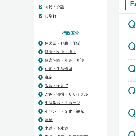
高齢・介護
お別れ
Q
行政区分
Q
住民票・戸籍・印鑑
健康・医療・衛生
健康保険・年金・介護
Q
住宅・生活環境
税金
教育・子育て
Q
ごみ・清掃・リサイクル
生涯学習・スポーツ
Q
イベント・文化・観光
福祉
水道・下水道
Q