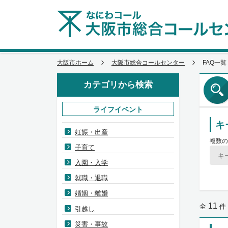
大阪市ホーム
大阪市総合コールセンター
FAQ一覧
カテゴリから検索
ライフイベント
キ
妊娠・出産
複数の
子育て
入園・入学
就職・退職
婚姻・離婚
11
全
件
引越し
災害・事故