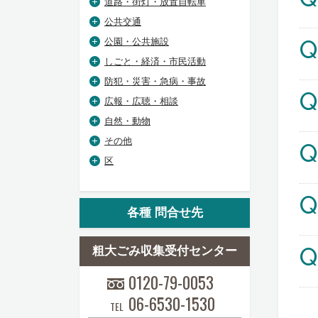
道路・街灯・放置自転車
公共交通
Q
公園・公共施設
しごと・経済・市民活動
防犯・災害・急病・事故
Q
広報・広聴・相談
自然・動物
その他
Q
区
Q
各種 問合せ先
Q
粗大ごみ収集受付センター
0120-79-0053
06-6530-1530
TEL