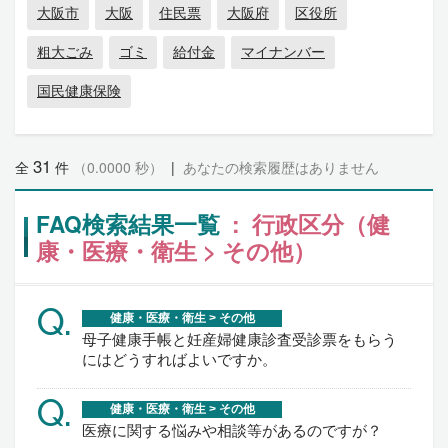
大阪市
大阪
住民票
大阪府
区役所
粗大ごみ
ゴミ
給付金
マイナンバー
国民健康保険
31
全
件
（0.0000 秒）
|
あなたの検索履歴はありません
FAQ検索結果一覧
: 行政区分（健
康・医療・衛生 > その他）
Q.
健康・医療・衛生 > その他
母子健康手帳と妊産婦健康診査受診票をもらう
にはどうすればよいですか。
Q.
健康・医療・衛生 > その他
医療に関する悩みや相談等があるのですが？