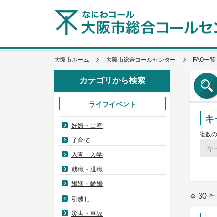
大阪市ホーム
大阪市総合コールセンター
FAQ一覧
カテゴリから検索
ライフイベント
キ
妊娠・出産
複数の
子育て
入園・入学
就職・退職
婚姻・離婚
30
全
件
引越し
災害・事故