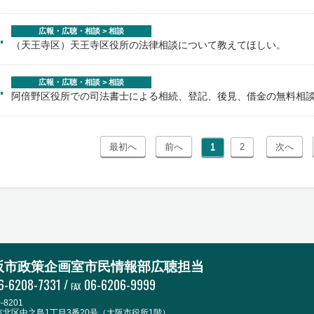
.
広報・広聴・相談 > 相談
（天王寺区）天王寺区役所の法律相談について教えてほしい。
.
広報・広聴・相談 > 相談
阿倍野区役所での司法書士による相続、登記、後見、借金の無料相
1
2
阪市政策企画室市民情報部広聴担当
6-6208-7331
/
06-6206-9999
FAX
-8201
市北区中之島1丁目3番20号（大阪市役所1階）