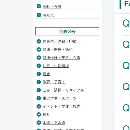
高齢・介護
お別れ
Q
行政区分
Q
住民票・戸籍・印鑑
健康・医療・衛生
健康保険・年金・介護
Q
住宅・生活環境
税金
教育・子育て
Q
ごみ・清掃・リサイクル
生涯学習・スポーツ
Q
イベント・文化・観光
福祉
水道・下水道
Q