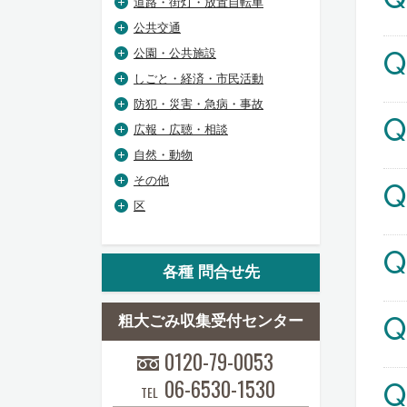
道路・街灯・放置自転車
公共交通
Q
公園・公共施設
しごと・経済・市民活動
防犯・災害・急病・事故
Q
広報・広聴・相談
自然・動物
その他
Q
区
Q
各種 問合せ先
Q
粗大ごみ収集受付センター
0120-79-0053
06-6530-1530
Q
TEL