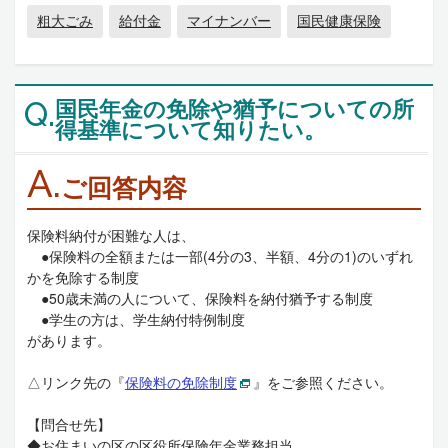
粗大ごみ
給付金
マイナンバー
国民健康保険
国民年金の免除や猶予についての所
Q.
得基準について知りたい。
A.
ご回答内容
保険料納付が困難な人は、
●保険料の全額または一部(4分の3、半額、4分の1)のいずれ
かを免除する制度
●50歳未満の人について、保険料を納付猶予する制度
●学生の方は、学生納付特例制度
があります。
△リンク先の『
保険料の免除制度
』をご参照ください。
【問合せ先】
◆お住まいの区の区役所保険年金業務担当