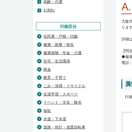
高齢・介護
A.
お別れ
大阪
行政区分
りま
住民票・戸籍・印鑑
詳細
健康・医療・衛生
【問
健康保険・年金・介護
◆健
住宅・生活環境
電話：0
税金
教育・子育て
属
ごみ・清掃・リサイクル
生涯学習・スポーツ
行政
イベント・文化・観光
福祉
水道・下水道
道路・街灯・放置自転車