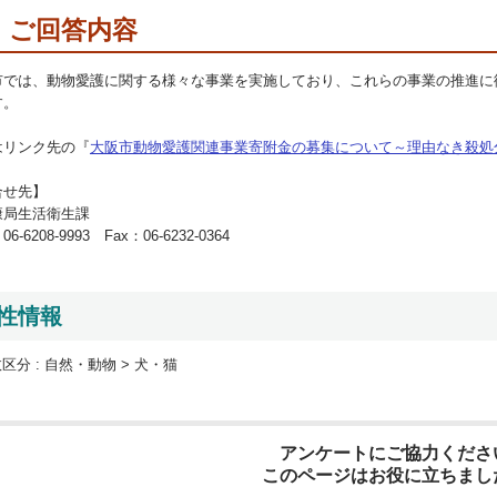
ご回答内容
市では、動物愛護に関する様々な事業を実施しており、これらの事業の推進に
す。
はリンク先の『
大阪市動物愛護関連事業寄附金の募集について～理由なき殺処
合せ先】
康局生活衛生課
6-6208-9993 Fax：06-6232-0364
性情報
区分 :
自然・動物 > 犬・猫
アンケートにご協力くださ
このページはお役に立ちまし