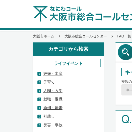
大阪市ホーム
大阪市総合コールセンター
FAQ一覧
カテゴリから検索
ライフイベント
キ
妊娠・出産
複数の
子育て
入園・入学
就職・退職
婚姻・離婚
Q.
引越し
災害・事故