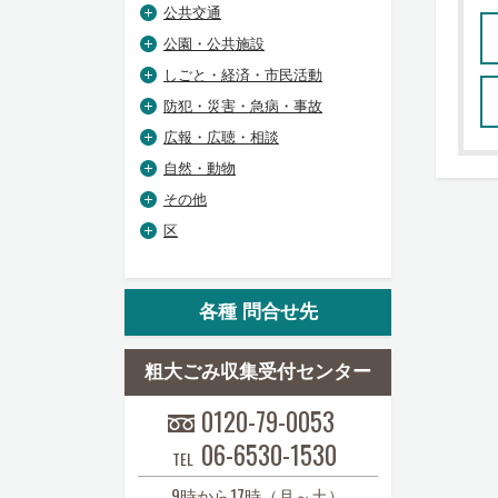
公共交通
公園・公共施設
しごと・経済・市民活動
防犯・災害・急病・事故
広報・広聴・相談
自然・動物
その他
区
各種 問合せ先
粗大ごみ収集受付センター
0120-79-0053
06-6530-1530
TEL
9時から17時（月～土）