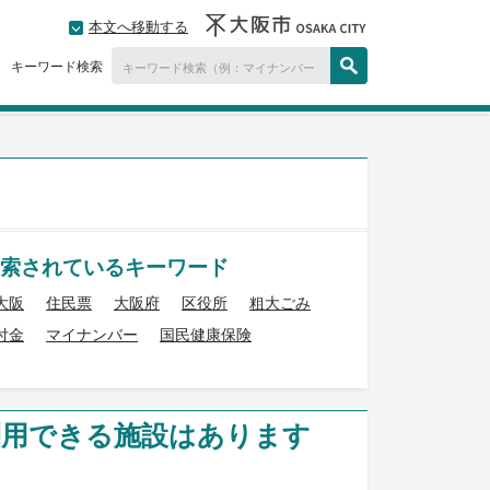
本文へ移動する
キーワード検索
索されているキーワード
大阪
住民票
大阪府
区役所
粗大ごみ
付金
マイナンバー
国民健康保険
利用できる施設はあります