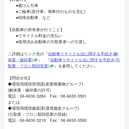
●被けん引車
●二輪車(原付車、側車付のものを含む)
●特殊自動車 など
【自動車の所有者が行うこと】
●リサイクル料金の支払い
●使用済み自動車の引取業者への引渡し
△詳細はリンク先の『
自動車リサイクル法に関する手続き(解
体業・破砕業)
』、『
自動車リサイクル法に関する手続き(引
取業・フロン類回収業)
』を参照してください。
【問合せ先】
◆環境局環境管理課(産業廃棄物グループ)
(解体業・破砕業の許可)
電話：06-6630-3284 Fax：06-6630-3581
または、
◆環境局環境施策課(環境施策グループ)
(引取業・フロン類回収業の登録)
電話：06-6630-3218 Fax：06-6630-3580