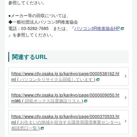
参照してください。
●メーカー等の回収については、
◆一般社団法人パソコン3R推進協会
電話：03-5282-7685 または、『
パソコン3R推進協会HP
』を参照してください。
関連するURL
https://www.city.osaka.lg.jp/kankyo/page/0000538162.ht
ml (
パソコンをリサイクル回収しています
)
https://www.city.osaka.lg.jp/kankyo/page/0000009050.ht
ml#6 (
回収ボックス設置施設リスト
)
https://www.city.osaka.lg.jp/kankyo/page/0000370533.ht
ml (
お住まいの地域を担当する環境局環境事業センター>
相談窓口一覧
)