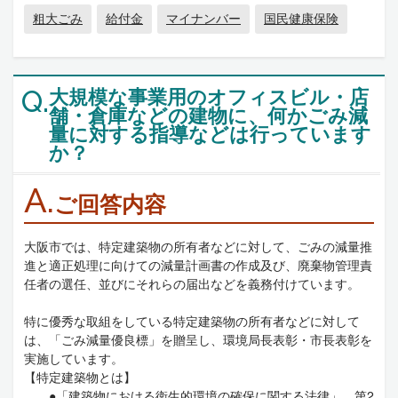
粗大ごみ
給付金
マイナンバー
国民健康保険
大規模な事業用のオフィスビル・店
Q.
舗・倉庫などの建物に、何かごみ減
量に対する指導などは行っています
か？
A.
ご回答内容
大阪市では、特定建築物の所有者などに対して、ごみの減量推
進と適正処理に向けての減量計画書の作成及び、廃棄物管理責
任者の選任、並びにそれらの届出などを義務付けています。
特に優秀な取組をしている特定建築物の所有者などに対して
は、「ごみ減量優良標」を贈呈し、環境局長表彰・市長表彰を
実施しています。
【特定建築物とは】
●「建築物における衛生的環境の確保に関する法律」 第2