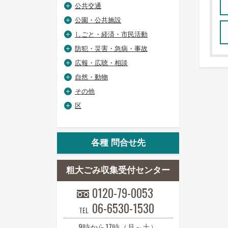
公共交通
公園・公共施設
しごと・経済・市民活動
防犯・災害・急病・事故
広報・広聴・相談
自然・動物
その他
区
各種 問合せ先
粗大ごみ収集受付センター
0120-79-0053
06-6530-1530
TEL
9時から17時（月～土）