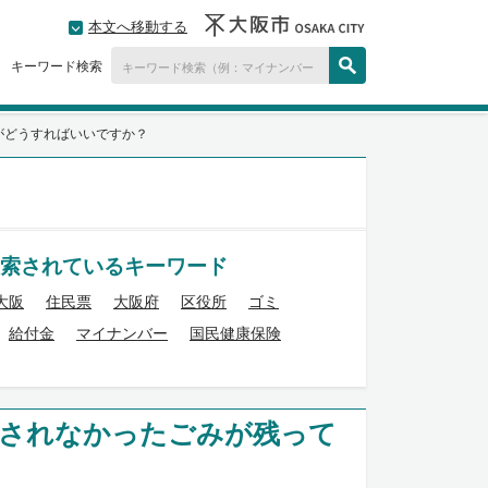
本文へ移動する
キーワード検索
がどうすればいいですか？
索されているキーワード
大阪
住民票
大阪府
区役所
ゴミ
給付金
マイナンバー
国民健康保険
収されなかったごみが残って
？