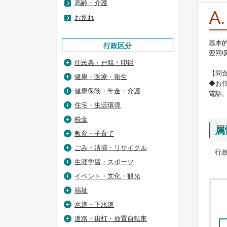
高齢・介護
A.
お別れ
基本
行政区分
翌回
住民票・戸籍・印鑑
【問
健康・医療・衛生
◆お
健康保険・年金・介護
電話、
住宅・生活環境
税金
属
教育・子育て
ごみ・清掃・リサイクル
行政
生涯学習・スポーツ
イベント・文化・観光
福祉
水道・下水道
道路・街灯・放置自転車