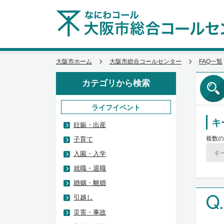
大阪市ホーム
大阪市総合コールセンター
FAQ一覧
カテゴリから検索
ライフイベント
キ
妊娠・出産
複数の
子育て
入園・入学
就職・退職
婚姻・離婚
Q.
引越し
災害・事故