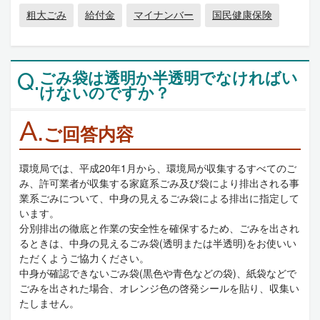
粗大ごみ
給付金
マイナンバー
国民健康保険
ごみ袋は透明か半透明でなければい
Q.
けないのですか？
A.
ご回答内容
環境局では、平成20年1月から、環境局が収集するすべてのご
み、許可業者が収集する家庭系ごみ及び袋により排出される事
業系ごみについて、中身の見えるごみ袋による排出に指定して
います。
分別排出の徹底と作業の安全性を確保するため、ごみを出され
るときは、中身の見えるごみ袋(透明または半透明)をお使いい
ただくようご協力ください。
中身が確認できないごみ袋(黒色や青色などの袋)、紙袋などで
ごみを出された場合、オレンジ色の啓発シールを貼り、収集い
たしません。