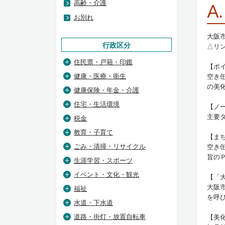
高齢・介護
A.
お別れ
大阪
行政区分
△リ
住民票・戸籍・印鑑
【ポ
健康・医療・衛生
空き
の美
健康保険・年金・介護
住宅・生活環境
【ノ
主要
税金
教育・子育て
【ま
ごみ・清掃・リサイクル
空き
旨の
生涯学習・スポーツ
イベント・文化・観光
【「
大阪
福祉
を呼
水道・下水道
道路・街灯・放置自転車
【美