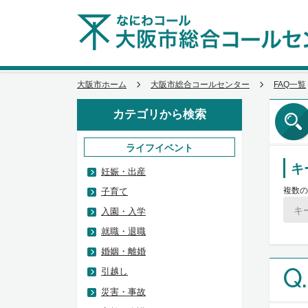
大阪市ホーム
大阪市総合コールセンター
FAQ一覧
カテゴリから検索
ライフイベント
キ
妊娠・出産
複数の
子育て
入園・入学
就職・退職
婚姻・離婚
Q.
引越し
災害・事故