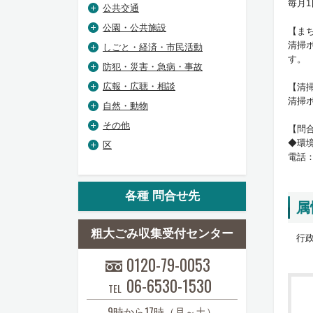
毎月
公共交通
公園・公共施設
【ま
清掃
しごと・経済・市民活動
す。
防犯・災害・急病・事故
広報・広聴・相談
【清
清掃
自然・動物
その他
【問
◆環
区
電話：0
各種 問合せ先
属
粗大ごみ収集受付センター
行政
0120-79-0053
06-6530-1530
TEL
9時から17時（月～土）