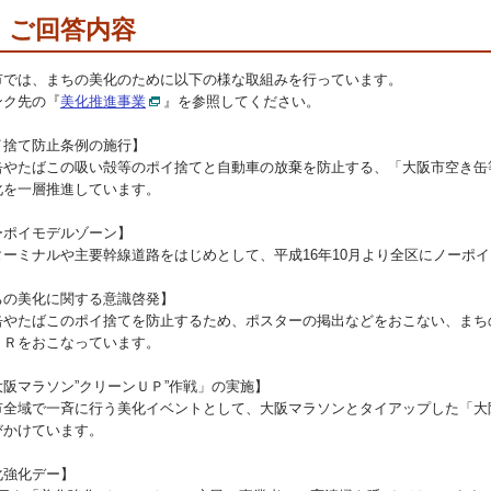
ご回答内容
市では、まちの美化のために以下の様な取組みを行っています。
ンク先の『
美化推進事業
』を参照してください。
イ捨て防止条例の施行】
缶やたばこの吸い殻等のポイ捨てと自動車の放棄を防止する、「大阪市空き缶
化を一層推進しています。
ーポイモデルゾーン】
ターミナルや主要幹線道路をはじめとして、平成16年10月より全区にノーポ
ちの美化に関する意識啓発】
缶やたばこのポイ捨てを防止するため、ポスターの掲出などをおこない、まち
ＰＲをおこなっています。
大阪マラソン”クリーンＵＰ”作戦」の実施】
市全域で一斉に行う美化イベントとして、大阪マラソンとタイアップした「大阪
びかけています。
化強化デー】