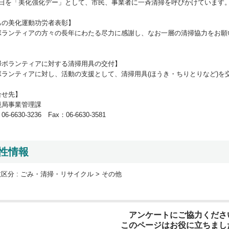
1日を「美化強化デー」として、市民、事業者に一斉清掃を呼びかけています
ちの美化運動功労者表彰】
ボランティアの方々の長年にわたる尽力に感謝し、なお一層の清掃協力をお願
掃ボランティアに対する清掃用具の交付】
ボランティアに対し、活動の支援として、清掃用具(ほうき・ちりとりなど)を
合せ先】
境局事業管理課
6-6630-3236 Fax：06-6630-3581
性情報
区分 :
ごみ・清掃・リサイクル > その他
アンケートにご協力くださ
このページはお役に立ちまし