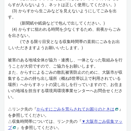
らすが入らないよう、ネットは正しく使用してください。)
(3) からすから生ごみなどを見えないようにしてごみを出
す。
(新聞紙や紙袋などで包んで出してください。)
(4) からすに狙われる時間を少なくするため、前夜からごみ
を出さない。
(できる限り目安となる収集時間帯の直前にごみをお出
しいただきますようお願いいたします。)
被害のある地域全体が協力・連携し、一体となった取組みを行
うことが大切ですので、ご協力をお願いします。
また、からすによるごみの散乱被害防止のために、大阪市が収
集するごみの持ち出し場所（概ね5世帯以上で利用されている
場所）へからすネットの貸し出しを行っていますので、お住ま
いの地域を担当する環境局環境事業センターへお問合せくださ
い。
△リンク先の『
からすにごみを荒らされてお困りのときは
』
を参照してください。
△収集時間帯については、リンク先の『
▼大阪市ごみ収集マッ
プ
』を参照してください。