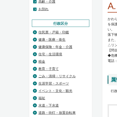
高齢・介護
A.
お別れ
かわ
行政区分
を保
い。
住民票・戸籍・印鑑
落下
健康・医療・衛生
また
△リ
健康保険・年金・介護
【問
住宅・生活環境
◆危
電話：0
税金
教育・子育て
ごみ・清掃・リサイクル
属
生涯学習・スポーツ
イベント・文化・観光
行政
福祉
水道・下水道
道路・街灯・放置自転車