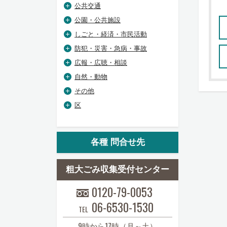
公共交通
公園・公共施設
しごと・経済・市民活動
防犯・災害・急病・事故
広報・広聴・相談
自然・動物
その他
区
各種 問合せ先
粗大ごみ収集受付センター
0120-79-0053
06-6530-1530
TEL
9時から17時（月～土）