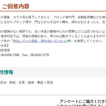
ご回答内容
らや看板、ガラス等が落下してきたり、ブロック塀や門、自動販売機などが倒
護しながらブロック塀や、門などからすばやく離れ、揺れがおさまったら、近
物の危険がない場所でも、古い木造の建物やビルの壁際などには近づかないよ
、海岸付近では、津波の危険があり、早ければ数分でくることもありますので
ンク先の『
外出していた場合 (外を歩いていたら)
』を参照してください。
合せ先】
機管理室
6-6208-7388 Fax：06-6202-3776
性情報
区分 :
防犯・災害・急病・事故 > 防災
アンケートにご協力くださ