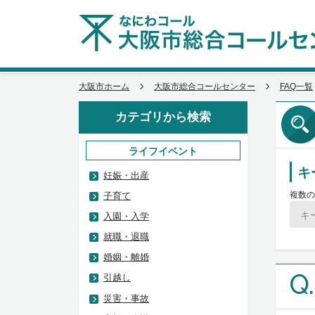
大阪市ホーム
大阪市総合コールセンター
FAQ一覧
カテゴリから検索
ライフイベント
キ
妊娠・出産
複数の
子育て
入園・入学
就職・退職
婚姻・離婚
Q.
引越し
災害・事故