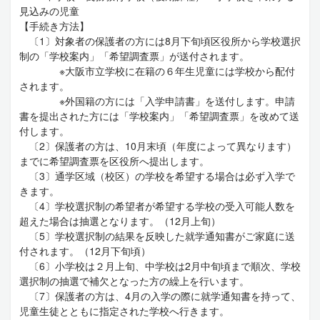
見込みの児童
【手続き方法】
〔1〕対象者の保護者の方には8月下旬頃区役所から学校選択
制の「学校案内」「希望調査票」が送付されます。
※大阪市立学校に在籍の６年生児童には学校から配付
されます。
※外国籍の方には「入学申請書」を送付します。申請
書を提出された方には「学校案内」「希望調査票」を改めて送
付します。
〔2〕保護者の方は、10月末頃（年度によって異なります）
までに希望調査票を区役所へ提出します。
〔3〕通学区域（校区）の学校を希望する場合は必ず入学で
きます。
〔4〕学校選択制の希望者が希望する学校の受入可能人数を
超えた場合は抽選となります。（12月上旬）
〔5〕学校選択制の結果を反映した就学通知書がご家庭に送
付されます。（12月下旬頃）
〔6〕小学校は２月上旬、中学校は2月中旬頃まで順次、学校
選択制の抽選で補欠となった方の繰上を行います。
〔7〕保護者の方は、4月の入学の際に就学通知書を持って、
児童生徒とともに指定された学校へ行きます。