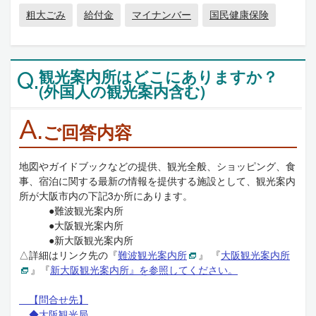
粗大ごみ
給付金
マイナンバー
国民健康保険
観光案内所はどこにありますか？
Q.
(外国人の観光案内含む)
A.
ご回答内容
地図やガイドブックなどの提供、観光全般、ショッピング、食
事、宿泊に関する最新の情報を提供する施設として、観光案内
所が大阪市内の下記3か所にあります。
●難波観光案内所
●大阪観光案内所
●新大阪観光案内所
△詳細はリンク先の『
難波観光案内所
』 『
大阪観光案内所
』『
新大阪観光案内所』を参照してください。
【問合せ先】
◆大阪観光局