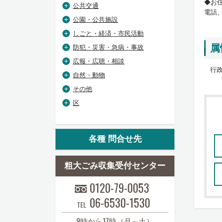
◆お
公共交通
電話、
公園・公共施設
しごと・経済・市民活動
属
防犯・災害・急病・事故
広報・広聴・相談
行政
自然・動物
その他
区
各種 問合せ先
粗大ごみ収集受付センター
0120-79-0053
06-6530-1530
TEL
9時から17時（月～土）