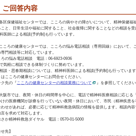
ご回答内容
】各区保健福祉センターでは、こころの病やその障がいについて、精神保健福
ること、日常生活や福祉に関すること、社会復帰に関することなどの相談を受
神科医師による相談(予約制)も行っています。
】こころの健康センターでは、こころの悩み電話相談（専用回線）において、
の専門相談等に対応しています。
ろの悩み電話相談 電話：06-6923-0936
話で気軽に相談できる体制づくりに努めています。
物相談・思春期相談については、精神科医師による相談(予約制)も行っていま
くはこころの健康センターにお問合せください。
ンク先の『
こころの健康センターの相談業務について
』を参照してください
】大阪市では、夜間・休日の時間帯を中心に、電話で精神科医療相談に応じる
つけの医療機関が診療を行っていない夜間・休日において、市民（精神疾患を
合わせがあれば、必要に応じて精神科救急病院の情報を提供します。相談内容
助言を求めて対応します。
さか精神科救急ダイヤル 電話：0570-01-5000
合せ先】