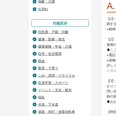
高齢・介護
A.
お別れ
【1
行政区分
関す
※精
住民票・戸籍・印鑑
健康・医療・衛生
【2
春期
健康保険・年金・介護
◆ここ
住宅・生活環境
※電
※薬
税金
詳し
教育・子育て
△リ
ごみ・清掃・リサイクル
【3
生涯学習・スポーツ
かり
イベント・文化・観光
問い
師の
福祉
◆おお
水道・下水道
道路・街灯・放置自転車
【問