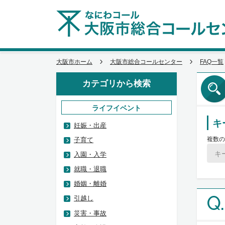
大阪市ホーム
大阪市総合コールセンター
FAQ一覧
カテゴリから検索
ライフイベント
キ
妊娠・出産
複数の
子育て
入園・入学
就職・退職
婚姻・離婚
Q.
引越し
災害・事故