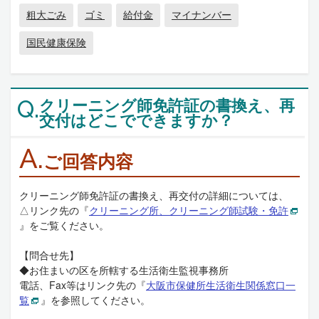
粗大ごみ
ゴミ
給付金
マイナンバー
国民健康保険
クリーニング師免許証の書換え、再
Q.
交付はどこでできますか？
A.
ご回答内容
クリーニング師免許証の書換え、再交付の詳細については、
△リンク先の『
クリーニング所、クリーニング師試験・免許
』をご覧ください。
【問合せ先】
◆お住まいの区を所轄する生活衛生監視事務所
電話、Fax等はリンク先の『
大阪市保健所生活衛生関係窓口一
覧
』を参照してください。