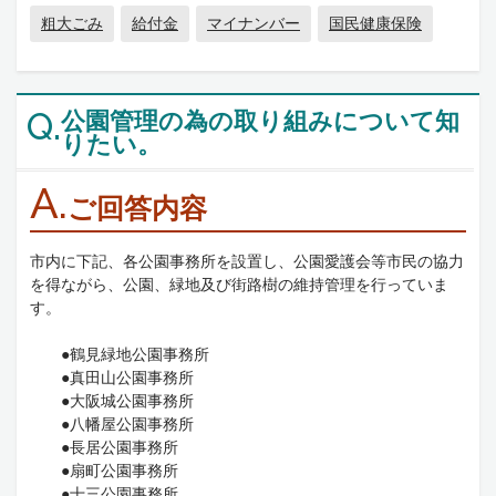
粗大ごみ
給付金
マイナンバー
国民健康保険
公園管理の為の取り組みについて知
Q.
りたい。
A.
ご回答内容
市内に下記、各公園事務所を設置し、公園愛護会等市民の協力
を得ながら、公園、緑地及び街路樹の維持管理を行っていま
す。
●鶴見緑地公園事務所
●真田山公園事務所
●大阪城公園事務所
●八幡屋公園事務所
●長居公園事務所
●扇町公園事務所
●十三公園事務所