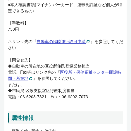
●本人確認書類(マイナンバーカード、運転免許証など個人が特
定できるもの)
【手数料】
750円
△リンク先の『
自動車の臨時運行許可申請
』を参照してくだ
さい
【問合せ先】
◆自動車の所在地の区役所住民登録業務担当
電話、Fax等はリンク先の『
区役所・保健福祉センター開設時
間・所在地
』を参照してください。
または、
◆市民局 区政支援室区行政制度担当
電話：06-6208-7321 Fax：06-6202-7073
属性情報
行政区分 :
税金 > その他