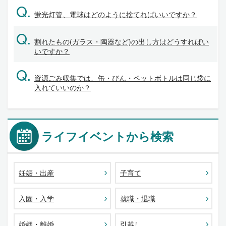
Q.
蛍光灯管、電球はどのように捨てればいいですか？
Q.
割れたもの(ガラス・陶器など)の出し方はどうすればい
いですか？
Q.
資源ごみ収集では、缶・びん・ペットボトルは同じ袋に
入れていいのか？
ライフイベントから検索
妊娠・出産
子育て
入園・入学
就職・退職
婚姻・離婚
引越し